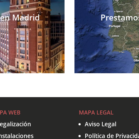
 en Madrid
Prestamos
PA WEB
MAPA LEGAL
egalización
Aviso Legal
nstalaciones
Política de Privaci