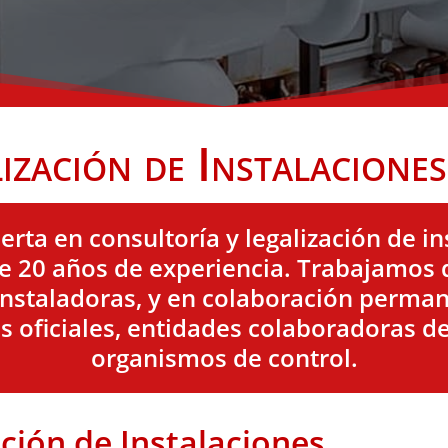
ación de Instalaciones 
ta en consultoría y legalización de in
de 20 años de experiencia. Trabajamos 
instaladoras, y en colaboración perman
 oficiales, entidades colaboradoras de
organismos de control.
ación de Instalaciones