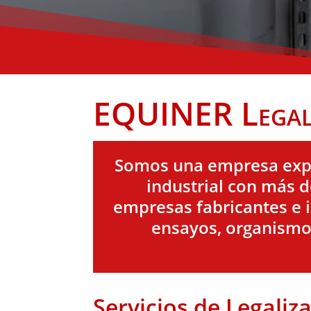
EQUINER Legaliz
Somos una empresa exper
industrial con más 
empresas fabricantes e 
ensayos, organismos
Servicios de Legaliz