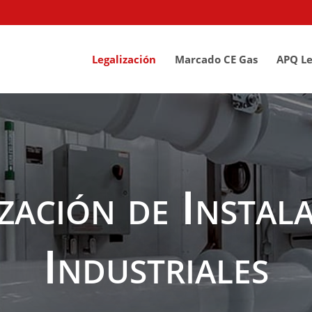
Legalización
Marcado CE Gas
APQ Le
zación de Instal
Industriales