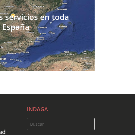
 servicios en toda
España
INDAGA
dad