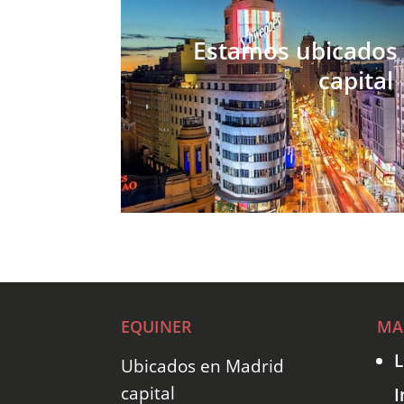
Estamos ubicados
capital
EQUINER
MA
L
Ubicados en Madrid
capital
I