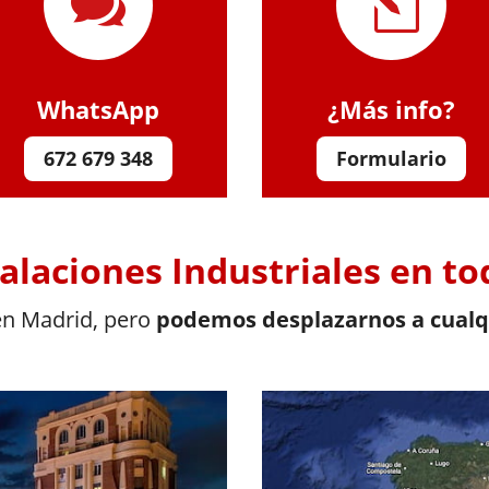

l
WhatsApp
¿Más info?
672 679 348
Formulario
talaciones Industriales en t
 en Madrid, pero
podemos desplazarnos a cualqu