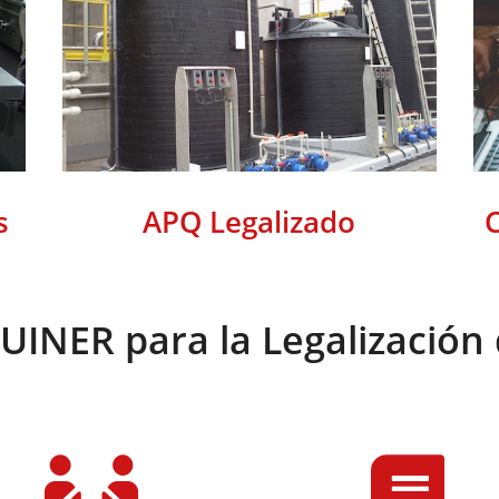
s
APQ Legalizado
C
QUINER para la Legalización 

