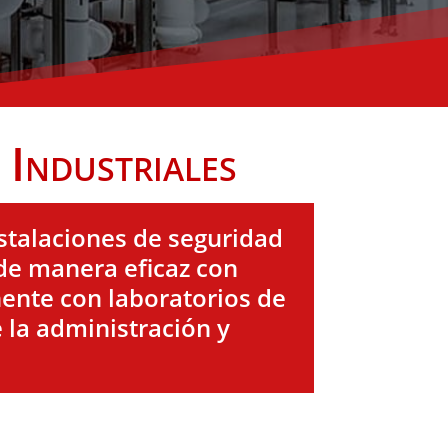
Industriales
stalaciones de seguridad
de manera eficaz con
ente con laboratorios de
 la administración y