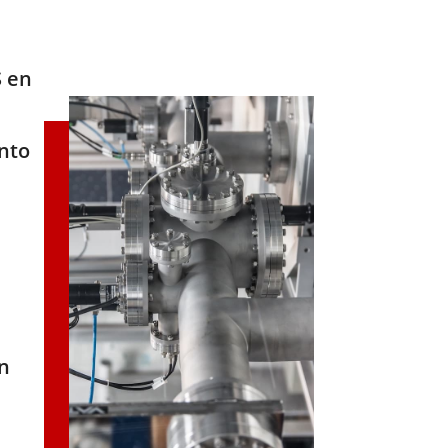
S en
nto
en